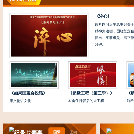
《淬心》
该片以习近平总书记关于
精神为遵循，围绕坚定
担当、实事求是、清正廉
分钟。
《如果国宝会说话》
《超级工程（第三季）》
《
用文物讲文化
衣食住行背后的大工程
前所
国际
国内