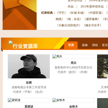
度评优作品
|
2018年度评优
作品
|
2013年度评优作品
纪录经典：
《守艺》
《长城 长城》
《中国官箴》
《
跑线》
《戏，在说》
《盛世修典》
《非
《大象出没的地方》
《掬水月在手》
导演
摄像
撰稿
配音
周兵
新影制作中心特别节目部主任
代表作《故宫》《外滩》
彭辉
成都电视台专家工作室导演
天津
代表作《平衡》《忠贞》
代表作
梁碧波
金铁木