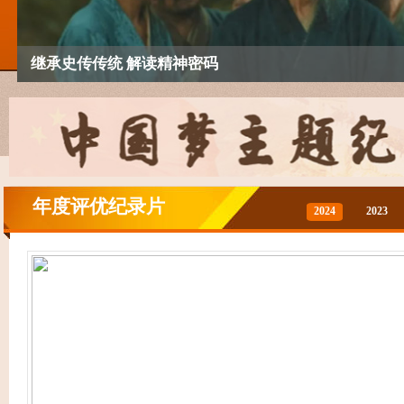
《零碳之路》第二季开播：继续讲述中国绿色低碳发展
“新时代・新影像”非虚构影像论坛在蓉举办
继承史传传统 解读精神密码
纪录片行业高质量发展研讨会
AI唤醒伟大相遇国际合拍纪录片《神遇：当苏格拉底遇
年度评优纪录片
2024
2023