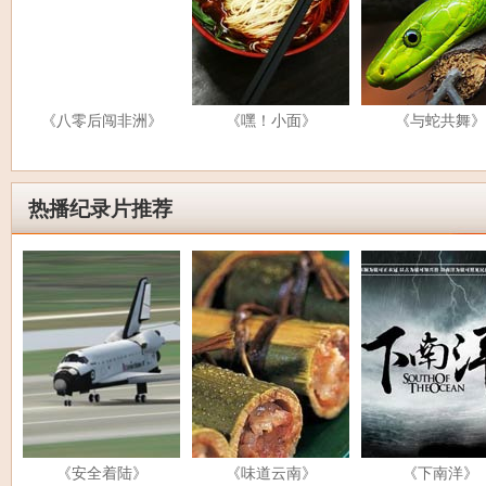
《八零后闯非洲》
《嘿！小面》
《与蛇共舞》
热播纪录片推荐
《安全着陆》
《味道云南》
《下南洋》