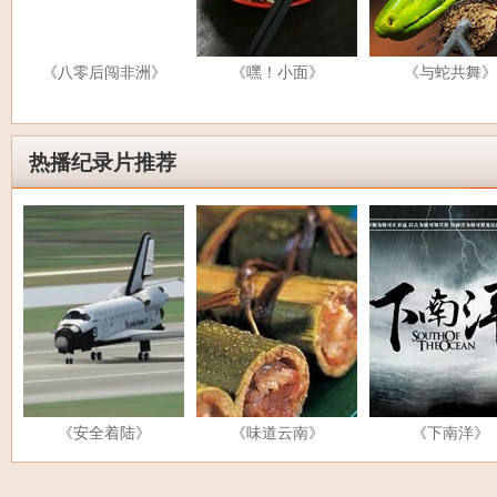
《八零后闯非洲》
《嘿！小面》
《与蛇共舞》
热播纪录片推荐
《安全着陆》
《味道云南》
《下南洋》