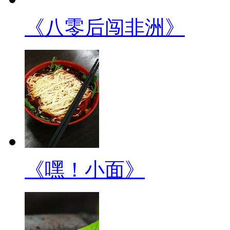
《八零后闯非洲》
《嘿！小面》