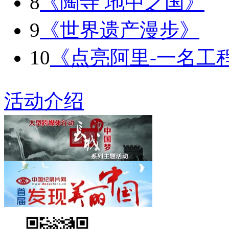
8
《陶寺 地中之国》
9
《世界遗产漫步》
10
《点亮阿里-一名工
活动介绍