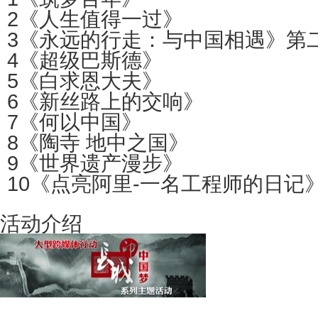
2
《人生值得一过》
3
《永远的行走：与中国相遇》第
4
《超级巴斯德》
5
《白求恩大夫》
6
《新丝路上的交响》
7
《何以中国》
8
《陶寺 地中之国》
9
《世界遗产漫步》
10
《点亮阿里-一名工程师的日记
活动介绍