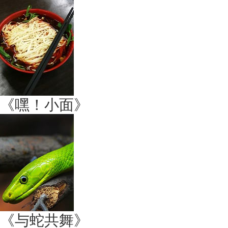
《嘿！小面》
《与蛇共舞》