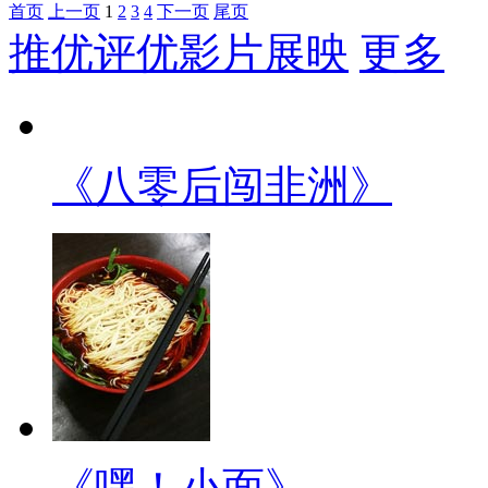
首页
上一页
1
2
3
4
下一页
尾页
推优评优影片展映
更多
《八零后闯非洲》
《嘿！小面》