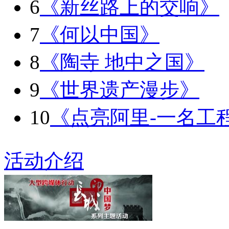
6
《新丝路上的交响》
7
《何以中国》
8
《陶寺 地中之国》
9
《世界遗产漫步》
10
《点亮阿里-一名工
活动介绍