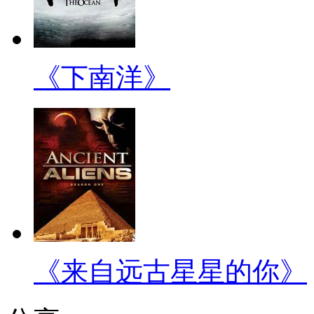
《下南洋》
《来自远古星星的你》