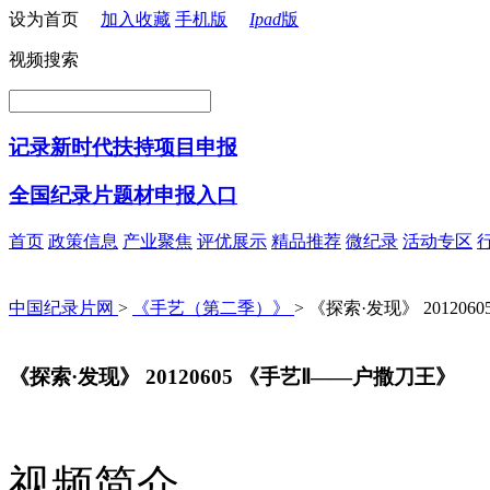
设为首页
加入收藏
手机版
Ipad
版
视频搜索
记录新时代扶持项目申报
全国纪录片题材申报入口
首页
政策信息
产业聚焦
评优展示
精品推荐
微纪录
活动专区
中国纪录片网
>
《手艺（第二季）》
> 《探索·发现》 20120
《探索·发现》 20120605 《手艺Ⅱ——户撒刀王》
视频简介