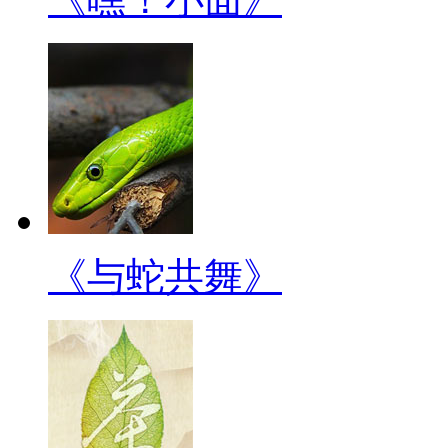
《与蛇共舞》