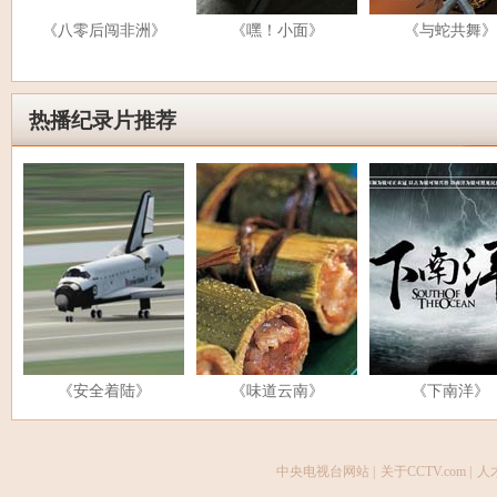
《八零后闯非洲》
《嘿！小面》
《与蛇共舞》
热播纪录片推荐
《安全着陆》
《味道云南》
《下南洋》
中央电视台网站
|
关于CCTV.com
|
人