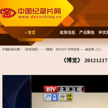
首页
政策信息
产业聚焦
评优
中国纪录片网
>
《百年巨匠》
> 《博览》 20121217 百年巨匠——徐悲鸿（三）
《博览》 20121