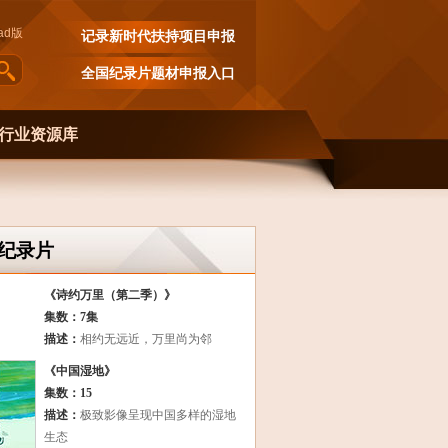
ad
版
记录新时代扶持项目申报
全国纪录片题材申报入口
行业资源库
纪录片
《诗约万里（第二季）》
集数：7集
描述：
相约无远近，万里尚为邻
《中国湿地》
集数：15
描述：
极致影像呈现中国多样的湿地
生态