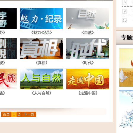
8
9
10
野》
《魅力·纪录》
《自然》
专题
现》
《真相》
《时代》
族》
《人与自然》
《走遍中国》
首页
1
2
下一页