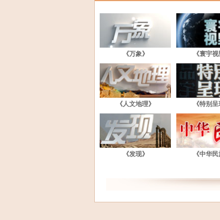
《万象》
《寰宇视
《人文地理》
《特别呈
《发现》
《中华民