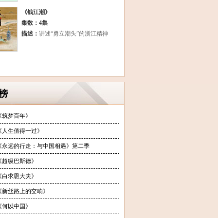
《钱江潮》
集数：4集
描述：
讲述“勇立潮头”的浙江精神
榜
《筑梦百年》
《人生值得一过》
《永远的行走：与中国相遇》第二季
《超级巴斯德》
《白求恩大夫》
《新丝路上的交响》
《何以中国》