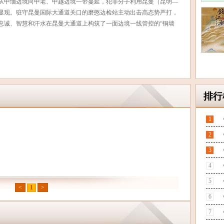
从中缅边境向中老、中越边境一带蔓延，犯罪分子利用昆曼（昆明—
显现。驻守昆曼国际大通道关口的磨憨边检站主动出击高态势严打，
忠诚、智慧和汗水在昆曼大通道上构筑了一面边境一线管控的“铜墙
排行
1
2
3
4
5
<
1
>
6
7