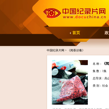
首页
政
中国纪录片网
> 《闻香识毒》
《闻
名 称：
集 数：1集
总导演：高
类 别：社会