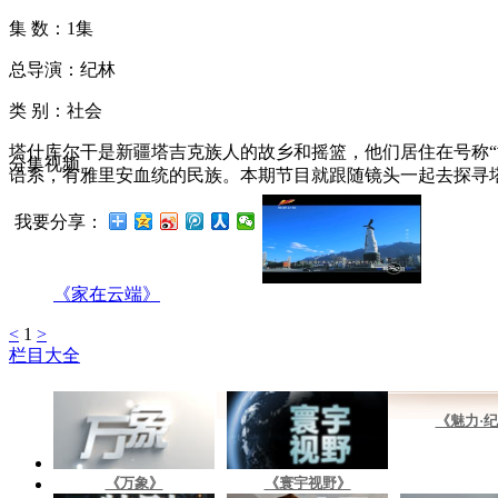
集 数：1集
总导演：纪林
类 别：社会
塔什库尔干是新疆塔吉克族人的故乡和摇篮，他们居住在号称“
分集视频
语系，有雅里安血统的民族。本期节目就跟随镜头一起去探寻
我要分享：
《家在云端》
<
1
>
栏目大全
《魅力·
《万象》
《寰宇视野》