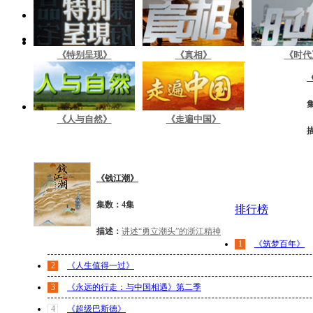
《特别呈现》
《真相》
《时代
《人与自然》
《走遍中国》
《钱江潮》
集数：4集
排行榜
描述：
讲述“勇立潮头”的浙江精神
1
《筑梦百年》
2
《人生值得一过》
3
《永远的行走：与中国相遇》第二季
4
《超级巴斯德》