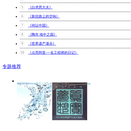
5
《白求恩大夫》
6
《新丝路上的交响》
7
《何以中国》
8
《陶寺 地中之国》
9
《世界遗产漫步》
10
《点亮阿里-一名工程师的日记》
专题推荐