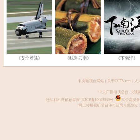
《安全着陆》
《味道云南》
《下南洋》
中央电视台网站
|
关于CCTV.com
|
人
中央广播电视总台 央视
违法和不良信息举报
京ICP备10003349号
京公网安备 1
网上传播视听节目许可证号 0102002