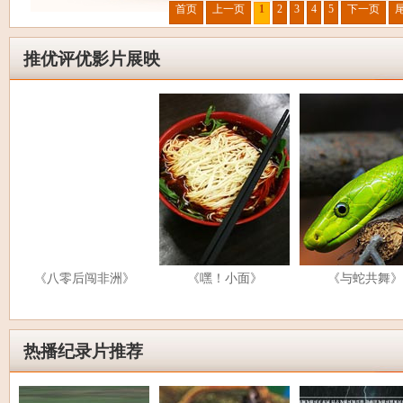
首页
上一页
1
2
3
4
5
下一页
推优评优影片展映
《八零后闯非洲》
《嘿！小面》
《与蛇共舞》
热播纪录片推荐