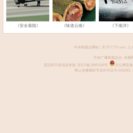
《安全着陆》
《味道云南》
《下南洋》
中央电视台网站
|
关于CCTV.com
|
人
中央广播电视总台 央视
违法和不良信息举报
京ICP备10003349号
京公网安备 1
网上传播视听节目许可证号 0102002