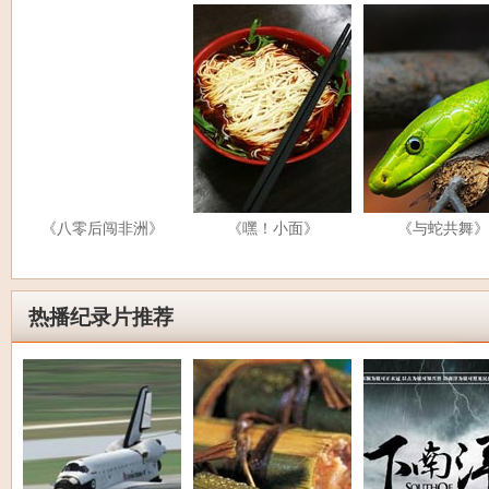
《八零后闯非洲》
《嘿！小面》
《与蛇共舞》
热播纪录片推荐