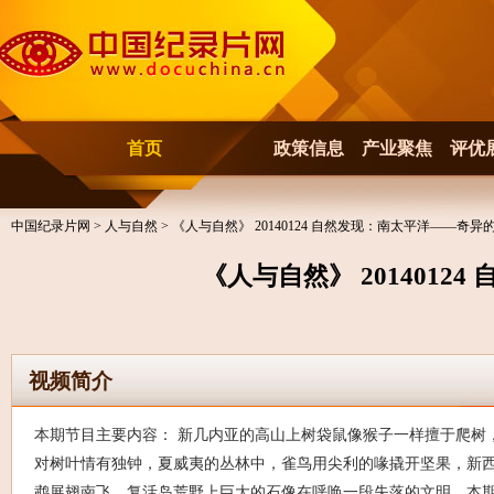
首页
政策信息
产业聚焦
评优
中国纪录片网
>
人与自然
> 《人与自然》 20140124 自然发现：南太平洋——奇异
《人与自然》 201401
视频简介
本期节目主要内容： 新几内亚的高山上树袋鼠像猴子一样擅于爬树
对树叶情有独钟，夏威夷的丛林中，雀鸟用尖利的喙撬开坚果，新
鹉展翅南飞，复活岛荒野上巨大的石像在呼唤一段失落的文明，本