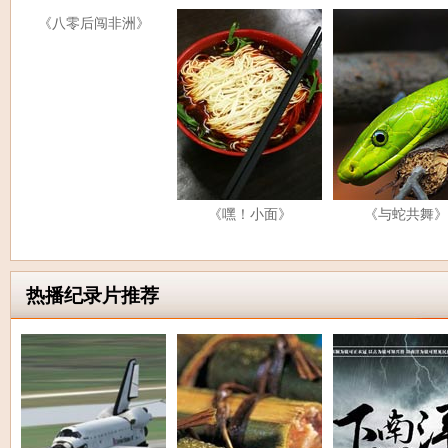
《八零后闯非洲》
《嘿！小面》
《与蛇共舞》
热播纪录片推荐