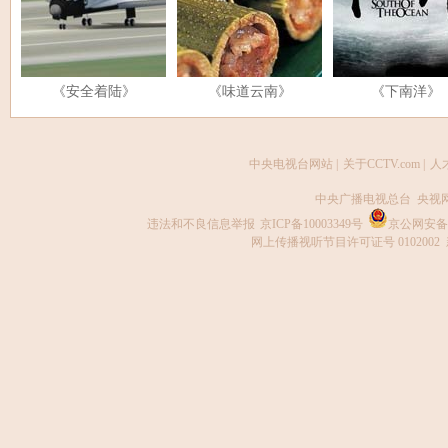
《安全着陆》
《味道云南》
《下南洋》
中央电视台网站
|
关于CCTV.com
|
人
中央广播电视总台 央视
违法和不良信息举报
京ICP备10003349号
京公网安备 1
网上传播视听节目许可证号 0102002