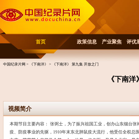
首页
政策信息
产业聚焦
评优
中国纪录片网
>
《下南洋》
> 《下南洋》 第九集 开放之门
《下南洋
视频简介
本期节目主要内容： 张弼士，为了振兴祖国工业，创办山东烟台张
疫、防疫事业的先驱，1910年末东北肺鼠疫大流行，他受任全权总