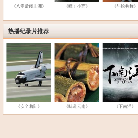
《八零后闯非洲》
《嘿！小面》
《与蛇共舞》
热播纪录片推荐
《安全着陆》
《味道云南》
《下南洋》