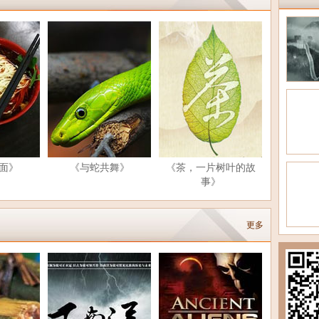
面》
《与蛇共舞》
《茶，一片树叶的故
事》
更多