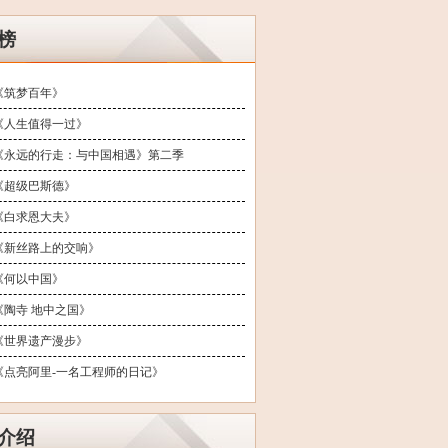
榜
《筑梦百年》
《人生值得一过》
《永远的行走：与中国相遇》第二季
《超级巴斯德》
《白求恩大夫》
《新丝路上的交响》
《何以中国》
《陶寺 地中之国》
《世界遗产漫步》
《点亮阿里-一名工程师的日记》
介绍