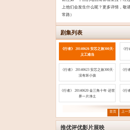
上他们会发生什么呢？更多详情，敬请收看
常路）
剧集列表
《行者》 20140626 安芯之旅300天·
《行者
义工难当
《行者》 20140623 安芯之旅300天·
《行者
没有坏小孩
《行者》 20140620 金三角十年·还世
《行者
界一片净土
首页
上一
推优评优影片展映