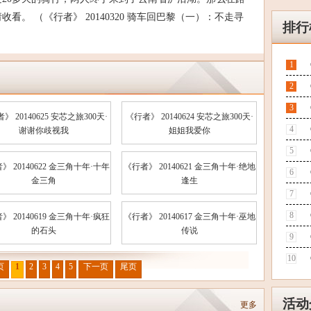
。 （《行者》 20140320 骑车回巴黎（一）：不走寻
排行
1
2
3
》 20140625 安芯之旅300天·
《行者》 20140624 安芯之旅300天·
4
谢谢你歧视我
姐姐我爱你
5
》 20140622 金三角十年·十年
《行者》 20140621 金三角十年·绝地
6
金三角
逢生
7
8
》 20140619 金三角十年·疯狂
《行者》 20140617 金三角十年·巫地
的石头
传说
9
10
页
1
2
3
4
5
下一页
尾页
活动
更多