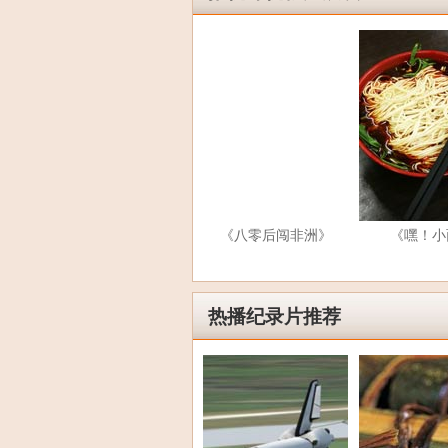
《八零后闯非洲》
《嘿！小
热播纪录片推荐