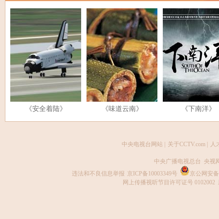
《安全着陆》
《味道云南》
《下南洋》
中央电视台网站
|
关于CCTV.com
|
人
中央广播电视总台 央视
违法和不良信息举报
京ICP备10003349号
京公网安备 1
网上传播视听节目许可证号 0102002