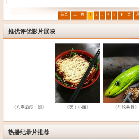
首页
上一页
1
2
3
4
5
下一页
推优评优影片展映
《八零后闯非洲》
《嘿！小面》
《与蛇共舞》
热播纪录片推荐