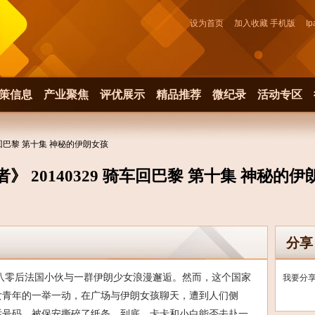
设为首页
加入收藏
手机版
Ip
策信息
产业聚焦
评优展示
精品推荐
微纪录
活动专区
 骑车回巴黎 第十集 神秘的伊朗女孩
》 20140329 骑车回巴黎 第十集 神秘的
分享
八零后法国小伙与一群伊朗少女浪漫邂逅。然而，这个国家
我要分
女青年的一举一动，在广场与伊朗女孩聊天，遭到人们侧
话号码，被保安撕碎了纸条。到底，卡卡和小白能否去赴一