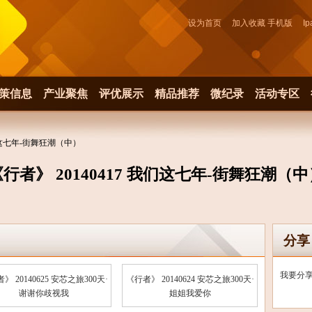
设为首页
加入收藏
手机版
Ip
策信息
产业聚焦
评优展示
精品推荐
微纪录
活动专区
我们这七年-街舞狂潮（中）
行者》 20140417 我们这七年-街舞狂潮（
分享
我要分
》 20140625 安芯之旅300天·
《行者》 20140624 安芯之旅300天·
谢谢你歧视我
姐姐我爱你