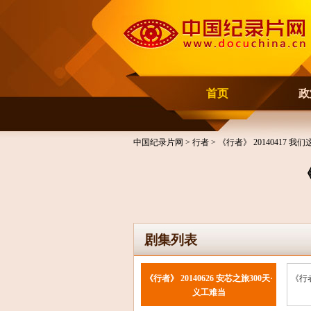
首页
政
中国纪录片网
>
行者
> 《行者》 20140417 
《
剧集列表
《行者》 20140626 安芯之旅300天·
《行者
义工难当