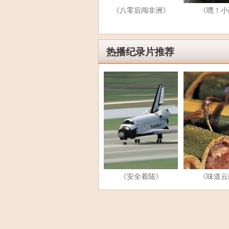
《八零后闯非洲》
《嘿！小
热播纪录片推荐
《安全着陆》
《味道云