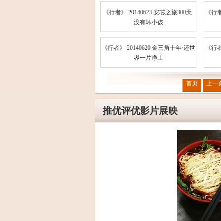
《行者》 20140623 安芯之旅300天·
《行者
没有坏小孩
《行者》 20140620 金三角十年·还世
《行者
界一片净土
首页
上一
推优评优影片展映