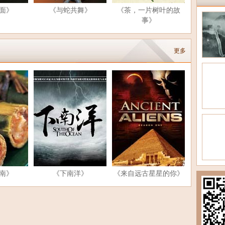
面》
《与蛇共舞》
《茶，一片树叶的故
事》
更多
南》
《下南洋》
《来自远古星星的你》