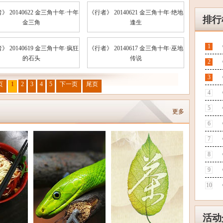
》 20140622 金三角十年·十年
《行者》 20140621 金三角十年·绝地
排行
金三角
逢生
1
》 20140619 金三角十年·疯狂
《行者》 20140617 金三角十年·巫地
的石头
传说
2
3
页
1
2
3
4
5
下一页
尾页
4
5
更多
6
7
8
9
10
活动