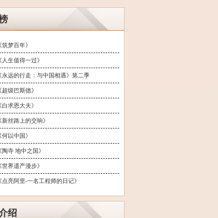
榜
《筑梦百年》
《人生值得一过》
《永远的行走：与中国相遇》第二季
《超级巴斯德》
《白求恩大夫》
《新丝路上的交响》
《何以中国》
《陶寺 地中之国》
《世界遗产漫步》
《点亮阿里-一名工程师的日记》
介绍