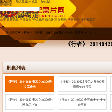
设为首页
加入收藏
手机版
Ipad
版
视频搜索
记录新时代扶持项目申报
全国纪录片题材申报入口
首页
政策信息
产业聚焦
评优展示
精品推荐
微纪录
活动专区
行业资源库
中国纪录片网
>
行者
> 《行者》 20140420 我们这七年-乾旦路（中）
《行者》 20140
剧集列表
《行者》 20140626 安芯之旅300天·
《行者》 20140625 安芯之旅300天·
义工难当
谢谢你歧视我
《行者》 20140623 安芯之旅300天·
《行者》 20140622 金三角十年·十年
没有坏小孩
金三角