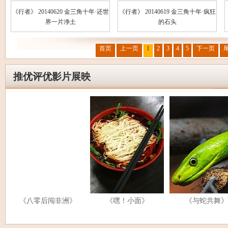
《行者》 20140620 金三角十年·还世
《行者》 20140619 金三角十年·疯狂
界一片净土
的石头
首页
上一页
1
2
3
4
5
下一页
推优评优影片展映
《八零后闯非洲》
《嘿！小面》
《与蛇共舞》