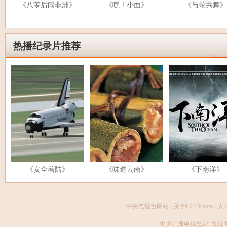
《八零后闯非洲》
《嘿！小面》
《与蛇共舞》
热播纪录片推荐
《安全着陆》
《味道云南》
《下南洋》
中央电视台网站
|
关于CCTV.com
|
人
中央广播电视总台 央视