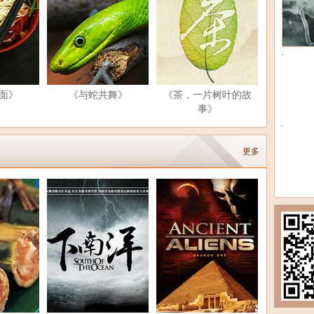
面》
《与蛇共舞》
《茶，一片树叶的故
事》
更多