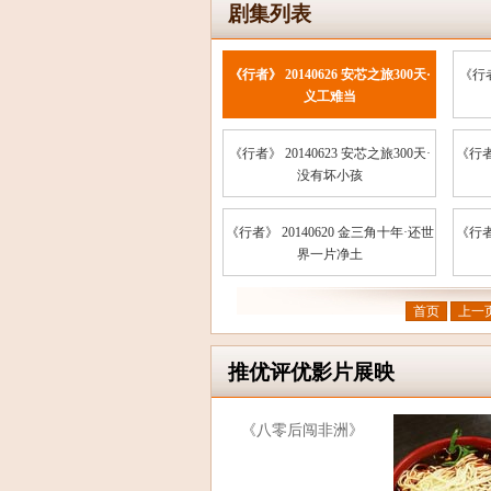
剧集列表
《行者》 20140626 安芯之旅300天·
《行者
义工难当
《行者》 20140623 安芯之旅300天·
《行者
没有坏小孩
《行者》 20140620 金三角十年·还世
《行者
界一片净土
首页
上一
推优评优影片展映
《八零后闯非洲》