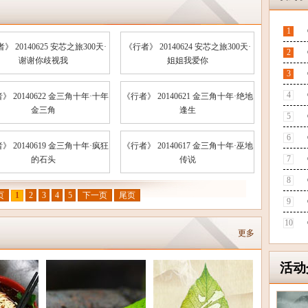
1
》 20140625 安芯之旅300天·
《行者》 20140624 安芯之旅300天·
2
谢谢你歧视我
姐姐我爱你
3
4
》 20140622 金三角十年·十年
《行者》 20140621 金三角十年·绝地
金三角
逢生
5
6
》 20140619 金三角十年·疯狂
《行者》 20140617 金三角十年·巫地
7
的石头
传说
8
页
1
2
3
4
5
下一页
尾页
9
10
更多
活动