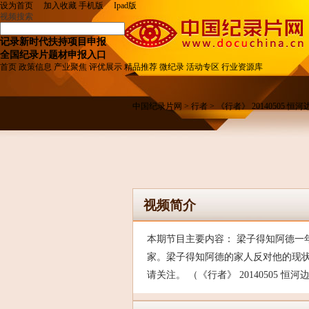
设为首页
加入收藏
手机版
Ipad
版
视频搜索
记录新时代扶持项目申报
全国纪录片题材申报入口
首页
政策信息
产业聚焦
评优展示
精品推荐
微纪录
活动专区
行业资源库
中国纪录片网
>
行者
> 《行者》 20140505 
视频简介
本期节目主要内容： 梁子得知阿德一
家。梁子得知阿德的家人反对他的现
请关注。 （《行者》 20140505 恒