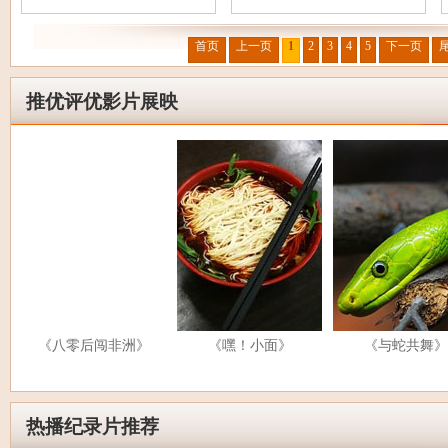
首页
上一页
1
2
3
4
5
下一页
推优评优影片展映
《八零后闯非洲》
《嘿！小面》
《与蛇共舞》
热播纪录片推荐