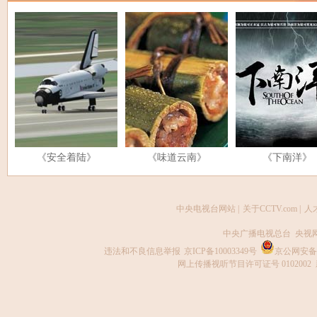
《安全着陆》
《味道云南》
《下南洋》
中央电视台网站
|
关于CCTV.com
|
人
中央广播电视总台 央视
违法和不良信息举报
京ICP备10003349号
京公网安备 1
网上传播视听节目许可证号 0102002