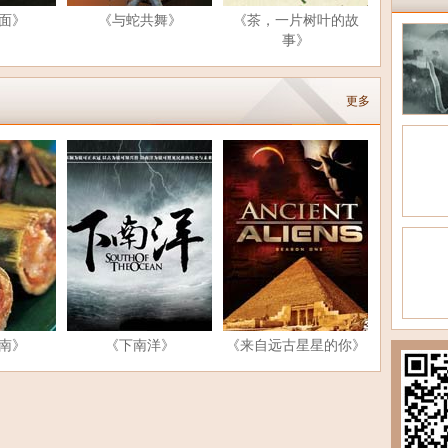
面》
《与蛇共舞》
《茶，一片树叶的故
事》
更多
南》
《下南洋》
《来自远古星星的你》