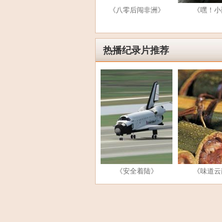
《八零后闯非洲》
《嘿！小
热播纪录片推荐
《安全着陆》
《味道云