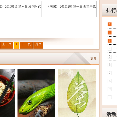
》 20160111 第六集 发明时代
《南宋》 20151207 第一集 遥望中原
排行
1
2
3
上一页
1
下一页
尾页
4
5
更多
6
7
8
9
10
活动