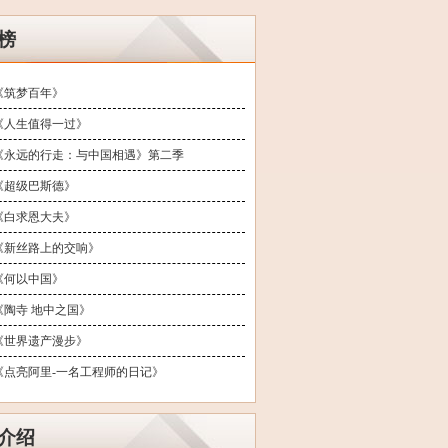
榜
《筑梦百年》
《人生值得一过》
《永远的行走：与中国相遇》第二季
《超级巴斯德》
《白求恩大夫》
《新丝路上的交响》
《何以中国》
《陶寺 地中之国》
《世界遗产漫步》
《点亮阿里-一名工程师的日记》
介绍