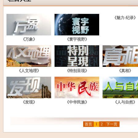
《魅力·纪录》
《万象》
《寰宇视野》
《人文地理》
《特别呈现》
《真相》
《发现》
《中华民族》
《人与自然》
首页
1
2
下一页