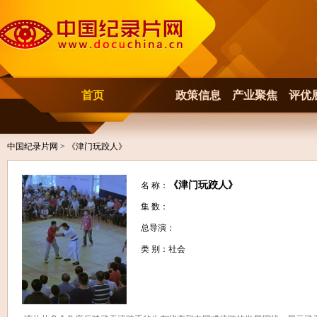
首页
政策信息
产业聚焦
评优
中国纪录片网
> 《津门玩跤人》
《津门玩跤人》
名 称：
集 数：
总导演：
类 别：社会