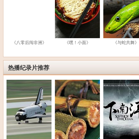
《八零后闯非洲》
《嘿！小面》
《与蛇共舞》
热播纪录片推荐