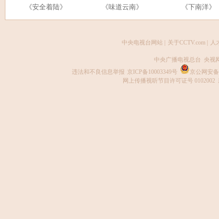
《安全着陆》
《味道云南》
《下南洋》
中央电视台网站
|
关于CCTV.com
|
人
中央广播电视总台 央视
违法和不良信息举报
京ICP备10003349号
京公网安备 1
网上传播视听节目许可证号 0102002