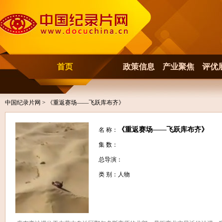
首页
政策信息
产业聚焦
评优
中国纪录片网
> 《重返赛场——飞跃库布齐》
《重返赛场——飞跃库布齐》
名 称：
集 数：
总导演：
类 别：人物