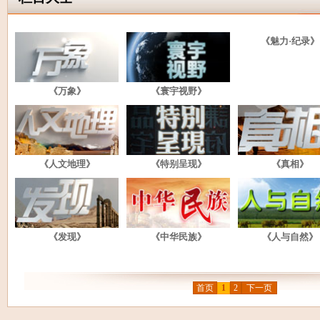
《魅力·纪录》
《万象》
《寰宇视野》
《人文地理》
《特别呈现》
《真相》
《发现》
《中华民族》
《人与自然》
首页
1
2
下一页