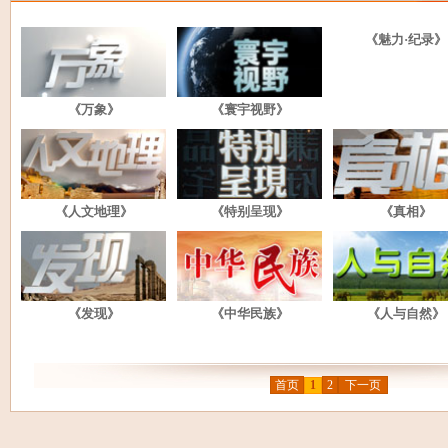
《魅力·纪录》
《万象》
《寰宇视野》
《人文地理》
《特别呈现》
《真相》
《发现》
《中华民族》
《人与自然》
首页
1
2
下一页