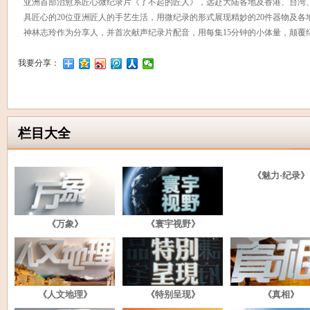
亚洲首部治愈系匠心微纪录片《了不起的匠人》，远赴大陆各地及香港、台湾
具匠心的20位亚洲匠人的手艺生活，用微纪录的形式展现精妙的20件器物及
神林志玲作为分享人，并首次献声纪录片配音，用每集15分钟的小体量，颠覆
我要分享：
栏目大全
《魅力·纪录》
《万象》
《寰宇视野》
《人文地理》
《特别呈现》
《真相》