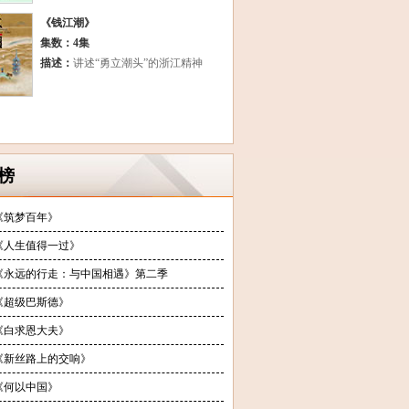
《钱江潮》
集数：4集
描述：
讲述“勇立潮头”的浙江精神
榜
《筑梦百年》
《人生值得一过》
《永远的行走：与中国相遇》第二季
《超级巴斯德》
《白求恩大夫》
《新丝路上的交响》
《何以中国》