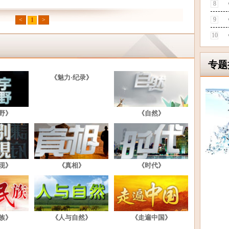
8
9
<
1
>
10
专题
《魅力·纪录》
野》
《自然》
现》
《真相》
《时代》
族》
《人与自然》
《走遍中国》