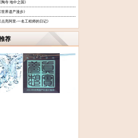
《陶寺 地中之国》
《世界遗产漫步》
《点亮阿里-一名工程师的日记》
推荐