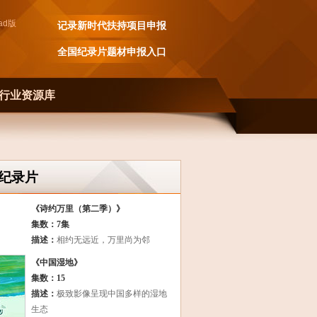
ad
版
记录新时代扶持项目申报
全国纪录片题材申报入口
行业资源库
纪录片
《诗约万里（第二季）》
集数：7集
描述：
相约无远近，万里尚为邻
《中国湿地》
集数：15
描述：
极致影像呈现中国多样的湿地
生态