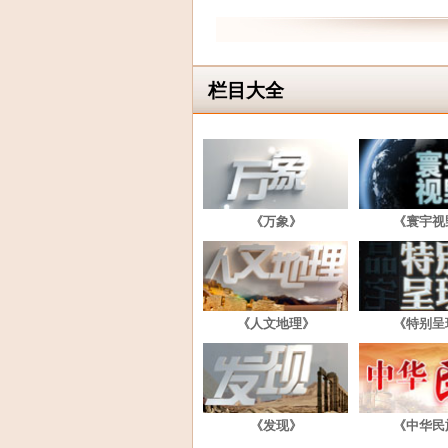
栏目大全
《万象》
《寰宇视
《人文地理》
《特别呈
《发现》
《中华民