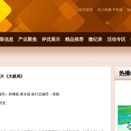
设为首页
加入收藏
手机版
Ip
策信息
产业聚焦
评优展示
精品推荐
微纪录
活动专区
热播
片《大棋局》
编导）孙继炼 唐水福 执行总编导：张丽
历史