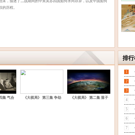
始末，描述了二战期间的中美英苏四国如何求同存异，以及中国如何
权的历程。
排行
1
2
3
四集 气合
《大棋局》 第三集 争劫
《大棋局》 第二集 落子
4
5
6
7