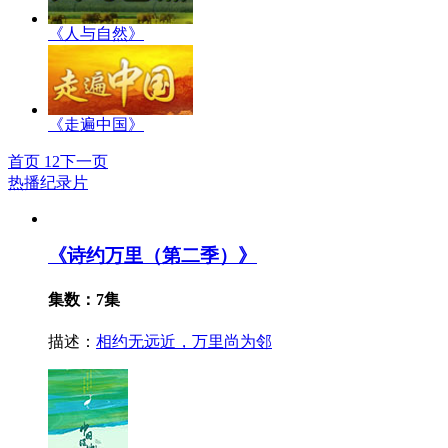
《人与自然》
《走遍中国》
首页
1
2
下一页
热播纪录片
《诗约万里（第二季）》
集数：7集
描述：
相约无远近，万里尚为邻