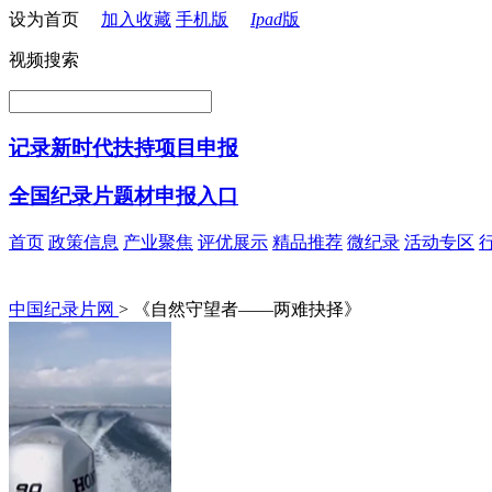
设为首页
加入收藏
手机版
Ipad
版
视频搜索
记录新时代扶持项目申报
全国纪录片题材申报入口
首页
政策信息
产业聚焦
评优展示
精品推荐
微纪录
活动专区
中国纪录片网
> 《自然守望者——两难抉择》