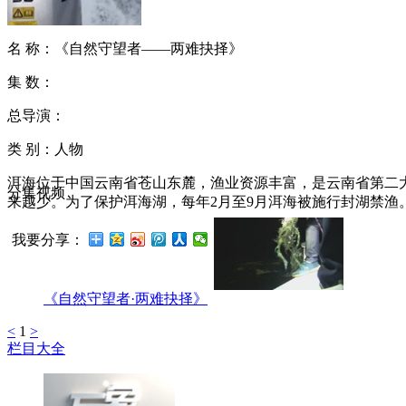
名 称：
《自然守望者——两难抉择》
集 数：
总导演：
类 别：人物
洱海位于中国云南省苍山东麓，渔业资源丰富，是云南省第二大
分集视频
来越少。为了保护洱海湖，每年2月至9月洱海被施行封湖禁
我要分享：
《自然守望者·两难抉择》
<
1
>
栏目大全