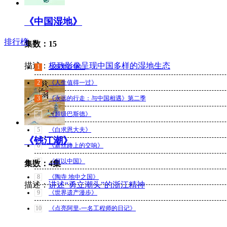
《中国湿地》
排行榜
集数：15
描述：
极致影像呈现中国多样的湿地生态
1
《筑梦百年》
2
《人生值得一过》
3
《永远的行走：与中国相遇》第二季
4
《超级巴斯德》
5
《白求恩大夫》
《钱江潮》
6
《新丝路上的交响》
7
《何以中国》
集数：4集
8
《陶寺 地中之国》
描述：
讲述“勇立潮头”的浙江精神
9
《世界遗产漫步》
10
《点亮阿里-一名工程师的日记》