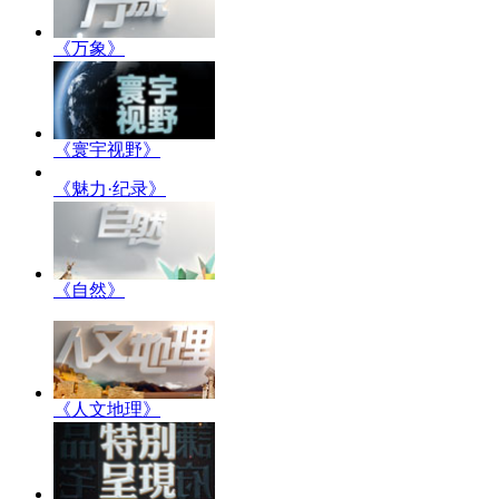
《万象》
《寰宇视野》
《魅力·纪录》
《自然》
《人文地理》