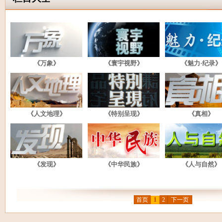
《万象》
《寰宇视野》
《魅力·纪录》
《人文地理》
《特别呈现》
《真相》
《发现》
《中华民族》
《人与自然》
首页
1
2
下一页