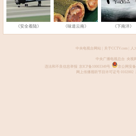
《安全着陆》
《味道云南》
《下南洋》
中央电视台网站
|
关于CCTV.com
|
人
中央广播电视总台 央视
违法和不良信息举报
京ICP备10003349号
京公网安备 1
网上传播视听节目许可证号 0102002