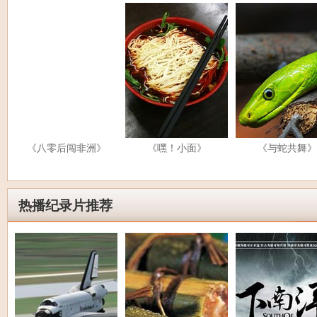
《八零后闯非洲》
《嘿！小面》
《与蛇共舞》
热播纪录片推荐