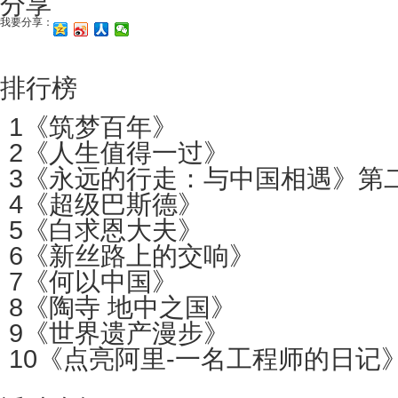
分享
我要分享：
排行榜
1
《筑梦百年》
2
《人生值得一过》
3
《永远的行走：与中国相遇》第
4
《超级巴斯德》
5
《白求恩大夫》
6
《新丝路上的交响》
7
《何以中国》
8
《陶寺 地中之国》
9
《世界遗产漫步》
10
《点亮阿里-一名工程师的日记