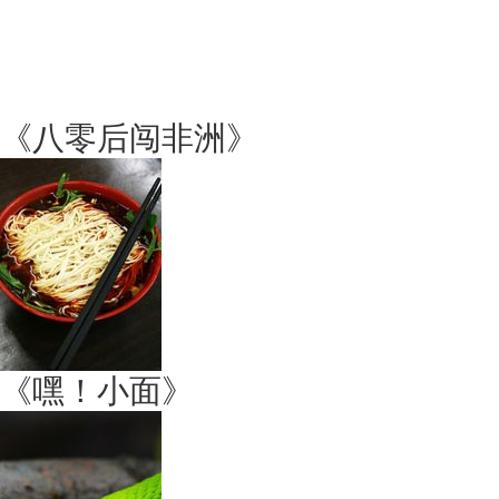
《八零后闯非洲》
《嘿！小面》