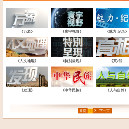
《万象》
《寰宇视野》
《魅力·纪录》
《人文地理》
《特别呈现》
《真相》
《发现》
《中华民族》
《人与自然》
首页
1
2
下一页