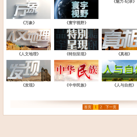
《魅力·纪录》
《万象》
《寰宇视野》
《人文地理》
《特别呈现》
《真相》
《发现》
《中华民族》
《人与自然》
首页
1
2
下一页