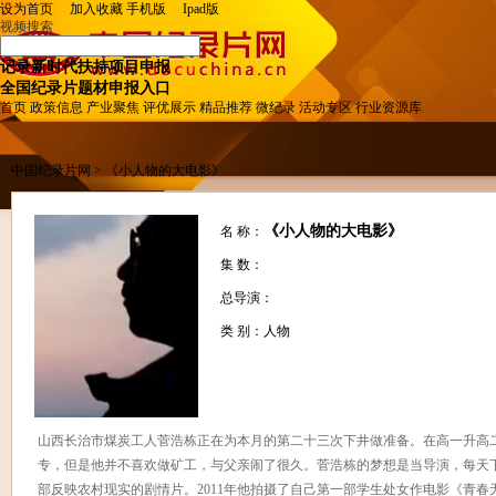
设为首页
加入收藏
手机版
Ipad
版
视频搜索
记录新时代扶持项目申报
全国纪录片题材申报入口
首页
政策信息
产业聚焦
评优展示
精品推荐
微纪录
活动专区
行业资源库
中国纪录片网
> 《小人物的大电影》
《小人物的大电影》
名 称：
集 数：
总导演：
类 别：人物
山西长治市煤炭工人菅浩栋正在为本月的第二十三次下井做准备。在高一升高
专，但是他并不喜欢做矿工，与父亲闹了很久。菅浩栋的梦想是当导演，每天
部反映农村现实的剧情片。2011年他拍摄了自己第一部学生处女作电影《青