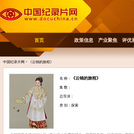
首页
政策信息
产业聚焦
评优
中国纪录片网
> 《云锦的旅程》
《云锦的旅程》
名 称：
集 数：
总导演：
类 别：探索