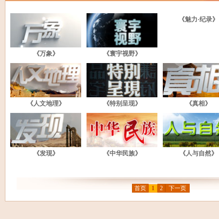
《魅力·纪录》
《万象》
《寰宇视野》
《人文地理》
《特别呈现》
《真相》
《发现》
《中华民族》
《人与自然》
首页
1
2
下一页