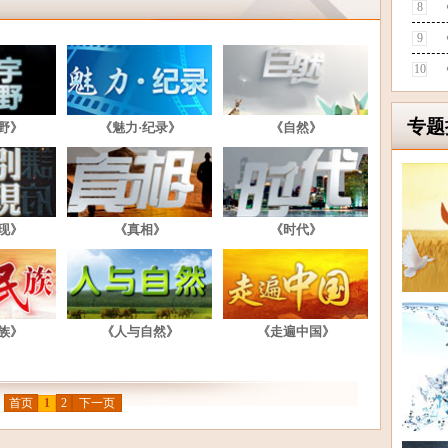
8
9
10
专题
野》
《魅力·纪录》
《自然》
现》
《真相》
《时代》
族》
《人与自然》
《走遍中国》
首页
1
2
下一页