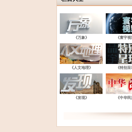
《万象》
《寰宇视
《人文地理》
《特别呈
《发现》
《中华民