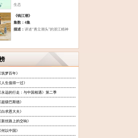
生态
《钱江潮》
集数：4集
描述：
讲述“勇立潮头”的浙江精神
榜
《筑梦百年》
《人生值得一过》
《永远的行走：与中国相遇》第二季
《超级巴斯德》
《白求恩大夫》
《新丝路上的交响》
《何以中国》