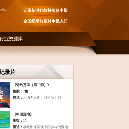
ad
版
记录新时代扶持项目申报
全国纪录片题材申报入口
行业资源库
纪录片
《诗约万里（第二季）》
集数：7集
描述：
相约无远近，万里尚为邻
《中国湿地》
集数：15
描述：
极致影像呈现中国多样的湿地