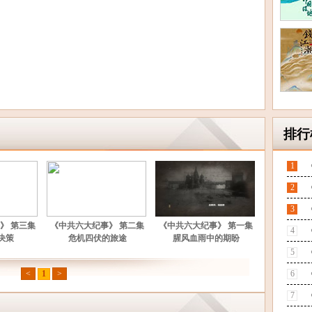
排行
1
2
3
》 第三集
《中共六大纪事》 第二集
《中共六大纪事》 第一集
4
决策
危机四伏的旅途
腥风血雨中的期盼
5
<
1
>
6
7