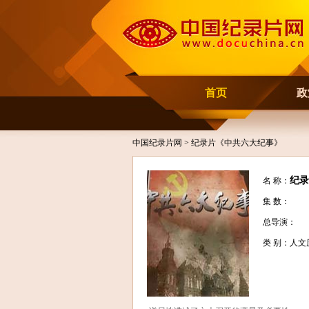
首页
政
中国纪录片网
> 纪录片《中共六大纪事》
纪录
名 称：
集 数：
总导演：
类 别：人文