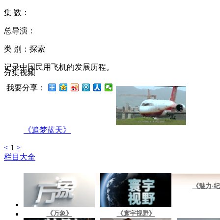
集 数：
总导演：
类 别：探索
记录中国民用飞机的发展历程。
分集视频
我要分享：
《追梦蓝天》
<
1
>
栏目大全
《魅力·
《万象》
《寰宇视野》