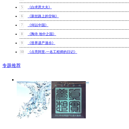
5
《白求恩大夫》
6
《新丝路上的交响》
7
《何以中国》
8
《陶寺 地中之国》
9
《世界遗产漫步》
10
《点亮阿里-一名工程师的日记》
专题推荐