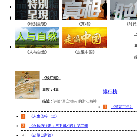
《特别呈现》
《真相》
《时代
《人与自然》
《走遍中国》
《钱江潮》
集数：4集
排行榜
描述：
讲述“勇立潮头”的浙江精神
1
《筑梦百年》
2
《人生值得一过》
3
《永远的行走：与中国相遇》第二季
4
《超级巴斯德》