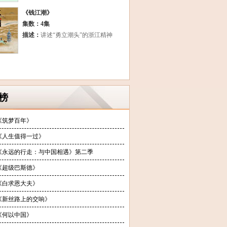
《钱江潮》
集数：4集
描述：
讲述“勇立潮头”的浙江精神
榜
《筑梦百年》
《人生值得一过》
《永远的行走：与中国相遇》第二季
《超级巴斯德》
《白求恩大夫》
《新丝路上的交响》
《何以中国》