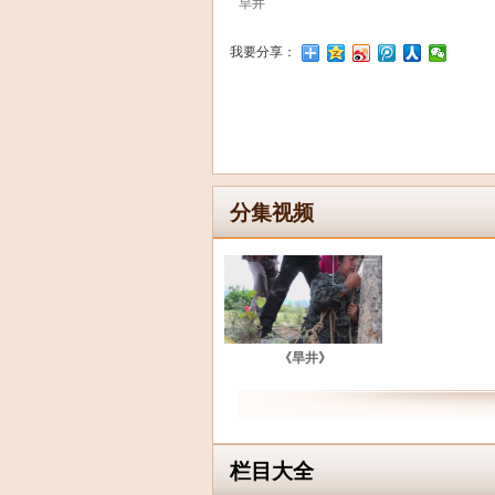
旱井
我要分享：
分集视频
《旱井》
栏目大全