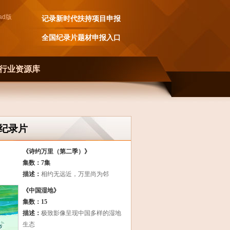
ad
版
记录新时代扶持项目申报
全国纪录片题材申报入口
行业资源库
纪录片
《诗约万里（第二季）》
集数：7集
描述：
相约无远近，万里尚为邻
《中国湿地》
集数：15
描述：
极致影像呈现中国多样的湿地
生态