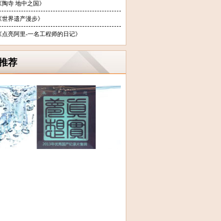
《陶寺 地中之国》
《世界遗产漫步》
《点亮阿里-一名工程师的日记》
推荐