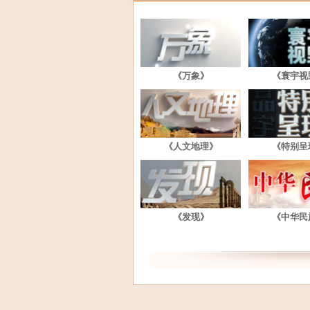
《万象》
《寰宇视
《人文地理》
《特别呈
《发现》
《中华民