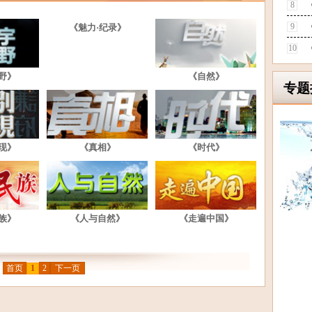
8
9
《魅力·纪录》
10
野》
《自然》
专题
现》
《真相》
《时代》
族》
《人与自然》
《走遍中国》
首页
1
2
下一页