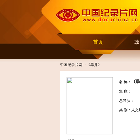
首页
政
中国纪录片网
> 《旱井》
《旱
名 称：
集 数：
总导演：
类 别：人文