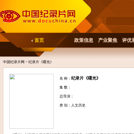
首页
政策信息
产业聚焦
评优
中国纪录片网
> 纪录片《曙光》
纪录片《曙光》
名 称：
集 数：
总导演：
类 别：人文历史