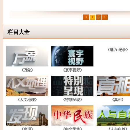
<
1
2
>
栏目大全
《魅力·纪录》
《万象》
《寰宇视野》
《人文地理》
《特别呈现》
《真相》
《发现》
《中华民族》
《人与自然》