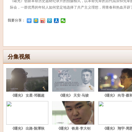
《曙光》创新革命历史题材纪录片的拍摄模式，以革命先辈的后代或崇仰先辈
际会，一群优秀的年轻人如何坚定地选择了共产主义理想，用青春和热血开辟
我要分享：
分集视频
《曙光》 女星·邓颖超
《曙光》 天安·马骏
《曙光》 向导·蔡
《曙光》 出路·陈潭秋
《曙光》 铁肩·李大钊
《曙光》 翔宇·周