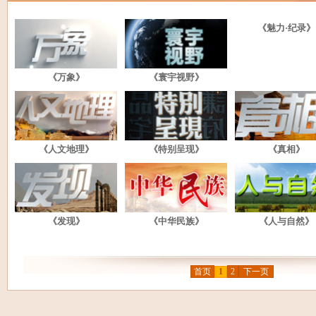
《魅力·纪录》
《万象》
《寰宇视野》
《人文地理》
《特别呈现》
《真相》
《发现》
《中华民族》
《人与自然》
首页
1
2
下一页