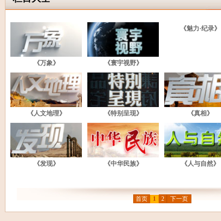
《魅力·纪录》
《万象》
《寰宇视野》
《人文地理》
《特别呈现》
《真相》
《发现》
《中华民族》
《人与自然》
首页
1
2
下一页