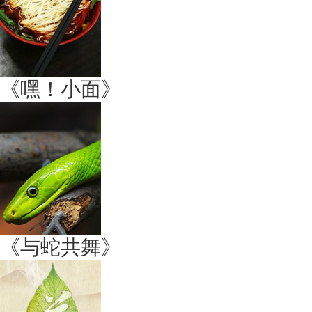
《嘿！小面》
《与蛇共舞》