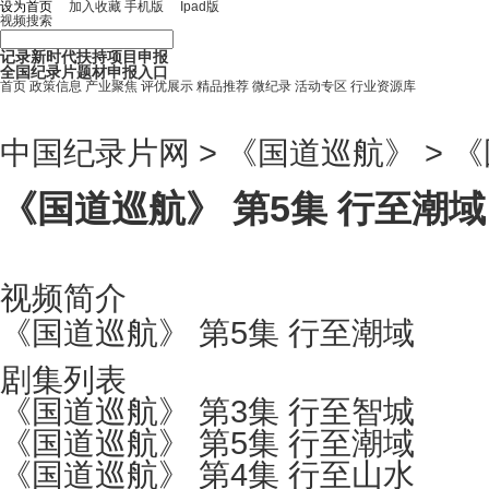
设为首页
加入收藏
手机版
Ipad
版
视频搜索
记录新时代扶持项目申报
全国纪录片题材申报入口
首页
政策信息
产业聚焦
评优展示
精品推荐
微纪录
活动专区
行业资源库
中国纪录片网
>
《国道巡航》
> 
《国道巡航》 第5集 行至潮域
视频简介
《国道巡航》 第5集 行至潮域
剧集列表
《国道巡航》 第3集 行至智城
《国道巡航》 第5集 行至潮域
《国道巡航》 第4集 行至山水