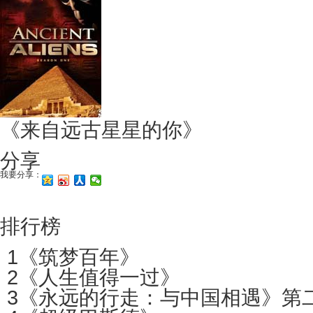
《来自远古星星的你》
分享
我要分享：
排行榜
1
《筑梦百年》
2
《人生值得一过》
3
《永远的行走：与中国相遇》第