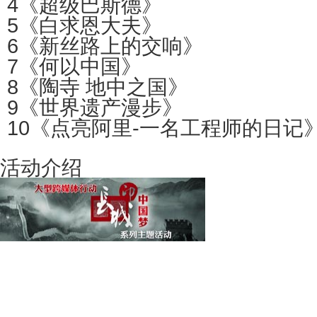
4
《超级巴斯德》
5
《白求恩大夫》
6
《新丝路上的交响》
7
《何以中国》
8
《陶寺 地中之国》
9
《世界遗产漫步》
10
《点亮阿里-一名工程师的日记
活动介绍