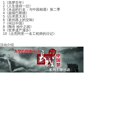
1
《筑梦百年》
2
《人生值得一过》
3
《永远的行走：与中国相遇》第二季
4
《超级巴斯德》
5
《白求恩大夫》
6
《新丝路上的交响》
7
《何以中国》
8
《陶寺 地中之国》
9
《世界遗产漫步》
10
《点亮阿里-一名工程师的日记》
活动介绍