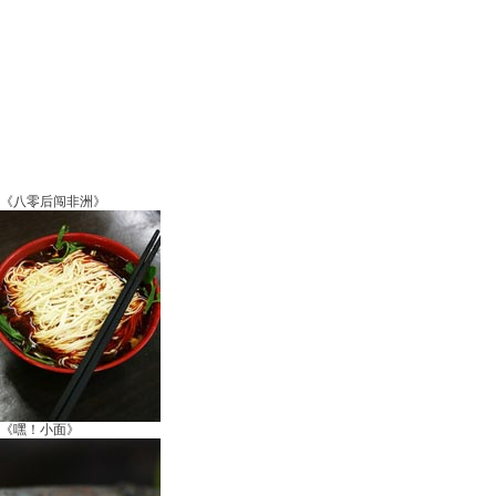
《八零后闯非洲》
《嘿！小面》