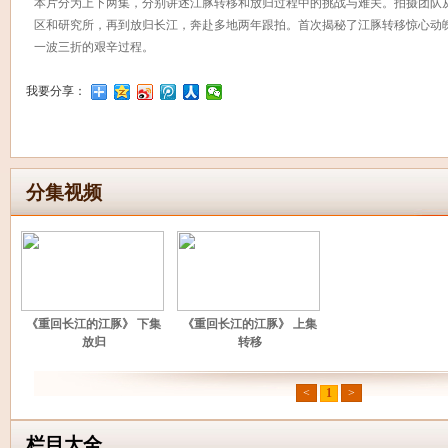
本片分为上下两集，分别讲述江豚转移和放归过程中的挑战与难关。拍摄团队
区和研究所，再到放归长江，奔赴多地两年跟拍。首次揭秘了江豚转移惊心动
一波三折的艰辛过程。
我要分享：
分集视频
《重回长江的江豚》 下集
《重回长江的江豚》 上集
放归
转移
<
1
>
栏目大全