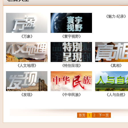
《魅力·纪录》
《万象》
《寰宇视野》
《人文地理》
《特别呈现》
《真相》
《发现》
《中华民族》
《人与自然》
首页
1
2
下一页