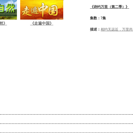
《诗约万里（第二季）》
集数：7集
然》
《走遍中国》
描述：
相约无远近，万里尚