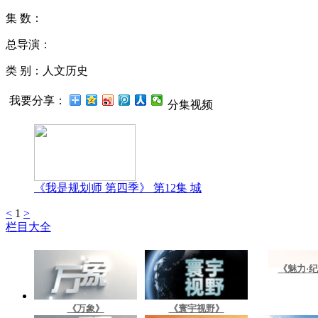
集 数：
总导演：
类 别：人文历史
我要分享：
分集视频
《我是规划师 第四季》 第12集 城
<
1
>
栏目大全
《魅力·
《万象》
《寰宇视野》