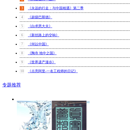
3
《永远的行走：与中国相遇》第二季
4
《超级巴斯德》
5
《白求恩大夫》
6
《新丝路上的交响》
7
《何以中国》
8
《陶寺 地中之国》
9
《世界遗产漫步》
10
《点亮阿里-一名工程师的日记》
专题推荐