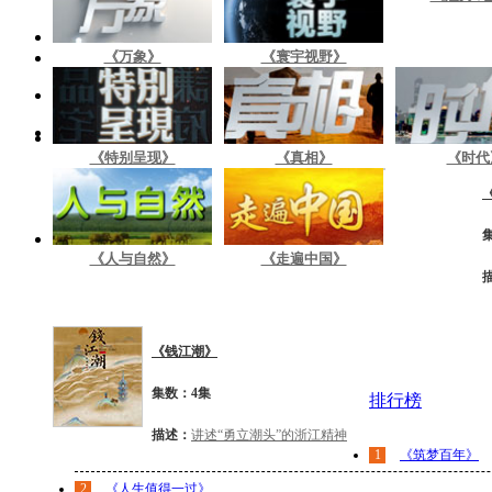
《万象》
《寰宇视野》
《特别呈现》
《真相》
《时代
《人与自然》
《走遍中国》
《钱江潮》
集数：4集
排行榜
描述：
讲述“勇立潮头”的浙江精神
1
《筑梦百年》
2
《人生值得一过》