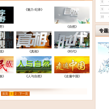
8
9
《魅力·纪录》
10
野》
《自然》
专题
现》
《真相》
《时代》
族》
《人与自然》
《走遍中国》
首页
1
2
下一页