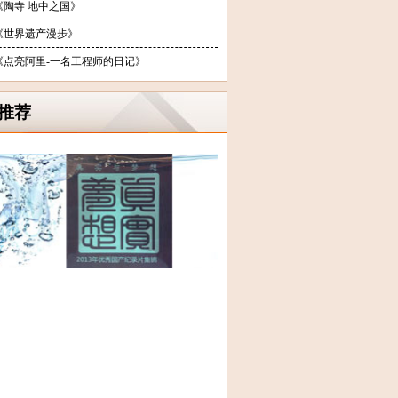
《陶寺 地中之国》
《世界遗产漫步》
《点亮阿里-一名工程师的日记》
推荐