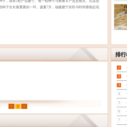
稻种子，就有1粒产自建宁。每一粒种子与粮食丰产息息相关。在这息
稻种子生长最重要的一环。盛夏7月，福建建宁农民与时间赛跑赶花
排行
1
2
3
4
5
<
1
>
6
7