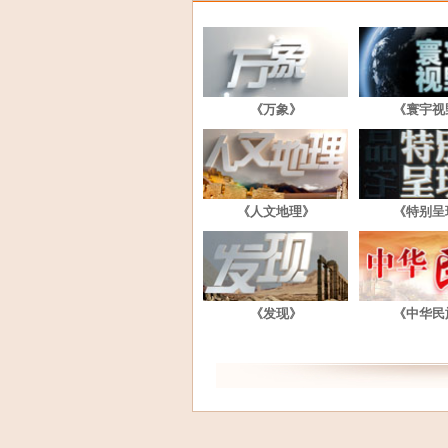
《万象》
《寰宇视
《人文地理》
《特别呈
《发现》
《中华民