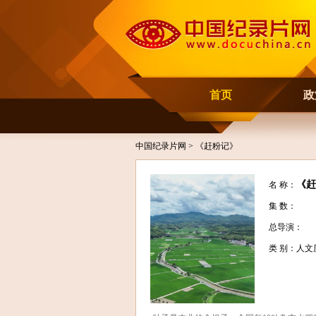
首页
政
中国纪录片网
> 《赶粉记》
《赶
名 称：
集 数：
总导演：
类 别：人文