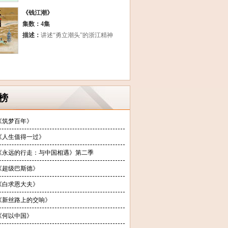
《钱江潮》
集数：4集
描述：
讲述“勇立潮头”的浙江精神
榜
《筑梦百年》
《人生值得一过》
《永远的行走：与中国相遇》第二季
《超级巴斯德》
《白求恩大夫》
《新丝路上的交响》
《何以中国》