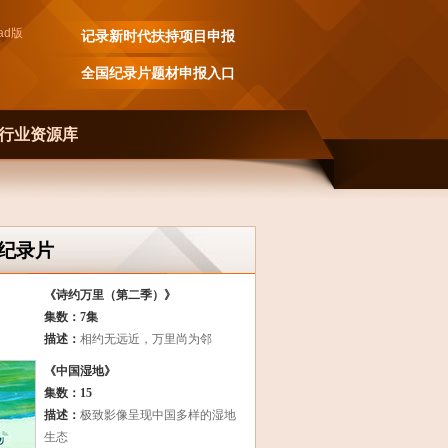
ad
版
记录新时代扶持项目申报
全国纪录片题材申报入口
行业资源库
纪录片
《诗约万里（第二季）》
集数：7集
描述：
相约无远近，万里尚为邻
《中国湿地》
集数：15
描述：
极致影像呈现中国多样的湿地
生态