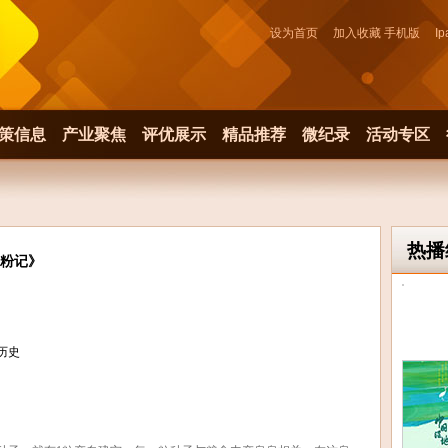
设为首页
加入收藏
手机版
Ip
策信息
产业聚焦
评优展示
精品推荐
微纪录
活动专区
热播
粉记》
历史