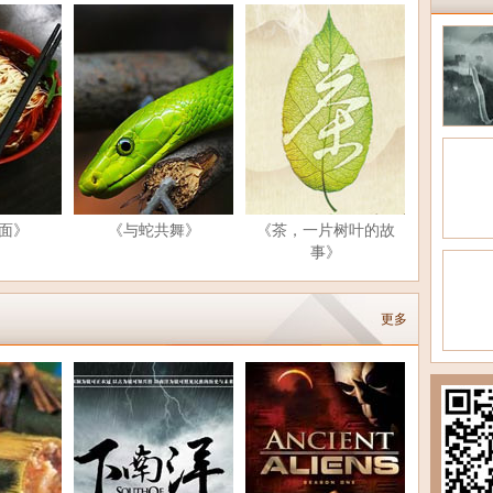
面》
《与蛇共舞》
《茶，一片树叶的故
事》
更多