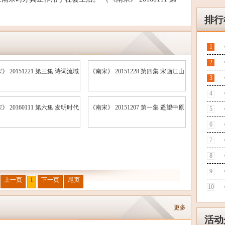
排行
1
2
》 20151221 第三集 诗词流域
《南宋》 20151228 第四集 宋画江山
3
4
》 20160111 第六集 发明时代
《南宋》 20151207 第一集 遥望中原
5
6
7
8
9
上一页
1
下一页
尾页
10
更多
活动