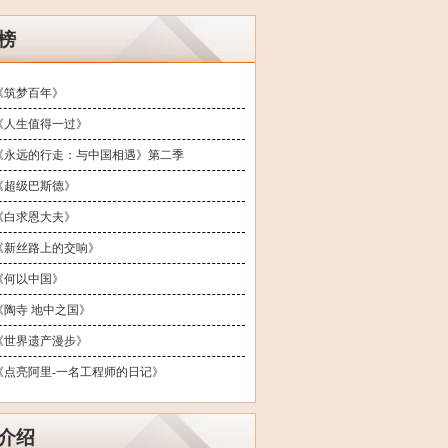
榜
《筑梦百年》
《人生值得一过》
《永远的行走：与中国相遇》第二季
《超级巴斯德》
《白求恩大夫》
《新丝路上的交响》
《何以中国》
《陶寺 地中之国》
《世界遗产漫步》
《点亮阿里-一名工程师的日记》
介绍