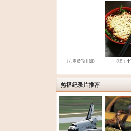
《八零后闯非洲》
《嘿！小
热播纪录片推荐