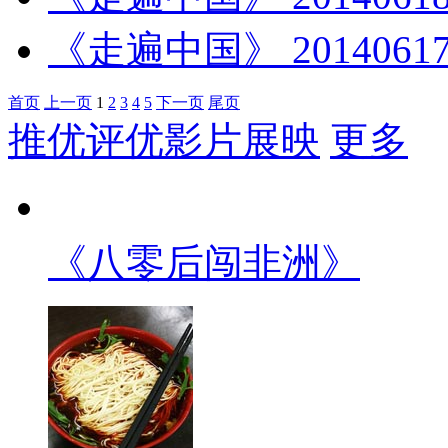
《走遍中国》 2014061
首页
上一页
1
2
3
4
5
下一页
尾页
推优评优影片展映
更多
《八零后闯非洲》