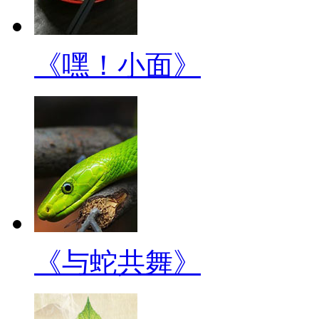
《嘿！小面》
《与蛇共舞》